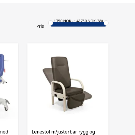
1750
NOK
143750
NOK
88
Pris
amed
Lenestol m/justerbar rygg og