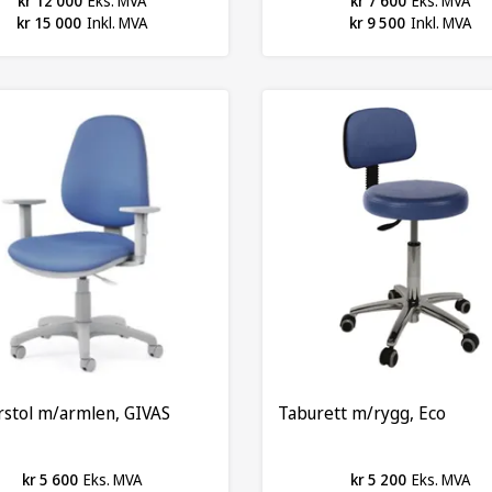
kr 12 000
Eks. MVA
kr 7 600
Eks. MVA
kr 15 000
Inkl. MVA
kr 9 500
Inkl. MVA
rstol m/armlen, GIVAS
Taburett m/rygg, Eco
kr 5 600
Eks. MVA
kr 5 200
Eks. MVA