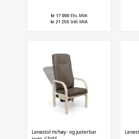
kr 17 000
Eks. MVA
kr 21 250
Inkl. MVA
Lenestol m/høy- og justerbar
Lenest
rygg, GIVAS