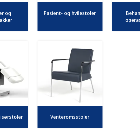
er og
Pasient- og hvilestoler
Behan
akker
operas
isørstoler
Venteromsstoler