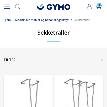
0
/
/
Hjem
Medisinske møbler og behandlingsutstyr
Sekketraller
Sekketraller
FILTER
Pris
175
NOK
20000
NOK
7