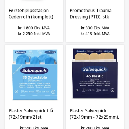
Førstehjelpsstasjon
Prometheus Trauma
Cederroth (komplett)
Dressing (PTD), stk
kr 1 800
Eks. MVA
kr 330
Eks. MVA
kr 2 250
Inkl. MVA
kr 413
Inkl. MVA
Plaster Salvequick blå
Plaster Salvequick
(72x19mm/21st
(72x19mm - 72x25mm),
72x25mm/14st), 210st
krt 270stk
kr 510
Eks. MVA
kr 260
Eks. MVA