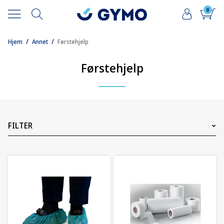
0
/
/
Hjem
Annet
Førstehjelp
Førstehjelp
FILTER
Kategori
Pris
0
NOK
15000
NOK
58