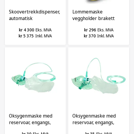
Skoovertrekkdispenser,
Lommemaske
automatisk
veggholder brakett
kr 4 300
Eks. MVA
kr 296
Eks. MVA
kr 5 375
Inkl. MVA
kr 370
Inkl. MVA
Oksygenmaske med
Oksygenmaske med
reservoar, engangs,
reservoar, engangs,
barn
voksen
kr 30
Eks. MVA
kr 35
Eks. MVA