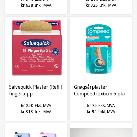
kr 638
Inkl. MVA
kr 325
Inkl. MVA
Salvequick Plaster (Refill
Gnagsårplaster
fingertupp
Compeed (2x6cm 6 pk)
87x58(23)mm),krt 90stk
kr 250
Eks. MVA
kr 75
Eks. MVA
kr 313
Inkl. MVA
kr 94
Inkl. MVA