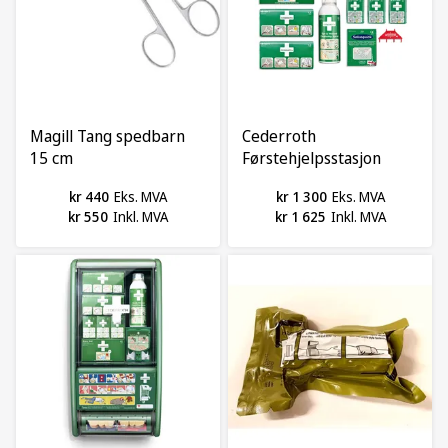
Magill Tang spedbarn
Cederroth
15 cm
Førstehjelpsstasjon
(komplett refill)
kr 440
Eks. MVA
kr 1 300
Eks. MVA
kr 550
Inkl. MVA
kr 1 625
Inkl. MVA