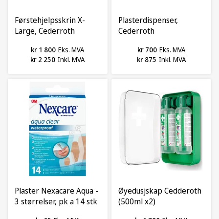
Førstehjelpsskrin X-
Plasterdispenser,
Large, Cederroth
Cederroth
kr 1 800
Eks. MVA
kr 700
Eks. MVA
kr 2 250
Inkl. MVA
kr 875
Inkl. MVA
Plaster Nexacare Aqua -
Øyedusjskap Cedderoth
3 størrelser, pk a 14 stk
(500ml x2)