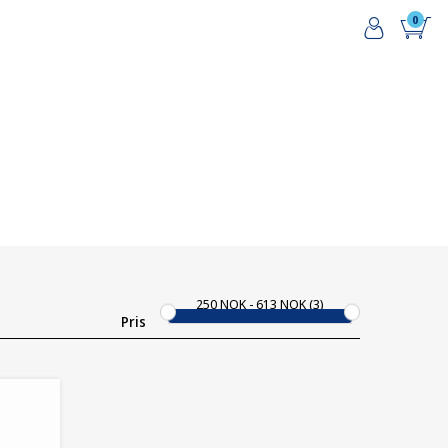
0
250
NOK
613
NOK
3
Pris