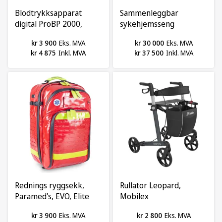
Blodtrykksapparat
Sammenleggbar
digital ProBP 2000,
sykehjemsseng
Welch Allyn
Multidorm Mobil,
kr 3 900
Eks. MVA
kr 30 000
Eks. MVA
IskoMed
kr 4 875
Inkl. MVA
kr 37 500
Inkl. MVA
Rednings ryggsekk,
Rullator Leopard,
Paramed's, EVO, Elite
Mobilex
Bags
kr 3 900
Eks. MVA
kr 2 800
Eks. MVA