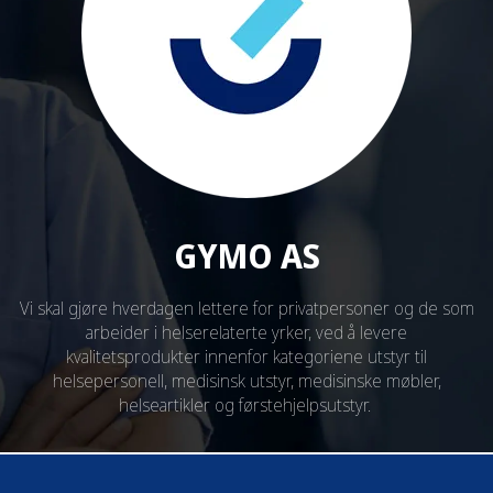
GYMO AS
Vi skal gjøre hverdagen lettere for privatpersoner og de som
arbeider i helserelaterte yrker, ved å levere
kvalitetsprodukter innenfor kategoriene utstyr til
helsepersonell, medisinsk utstyr, medisinske møbler,
helseartikler og førstehjelpsutstyr.