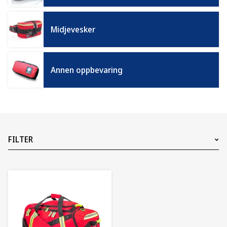
Midjevesker
Annen oppbevaring
FILTER
Pris
4625
NOK
4625
NOK
1