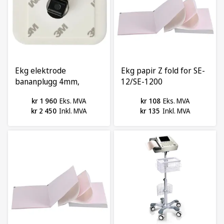
Ekg elektrode
Ekg papir Z fold for SE-
bananplugg 4mm,
12/SE-1200
2228ba. Kartong a
kr 1 960
Eks. MVA
kr 108
Eks. MVA
800stk
kr 2 450
Inkl. MVA
kr 135
Inkl. MVA