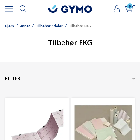
0
/
/
/
Hjem
Annet
Tilbehør / deler
Tilbehør EKG
Tilbehør EKG
FILTER
Pris
69
NOK
7125
NOK
13