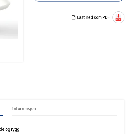
Last ned som PDF
Informasjon
yde og rygg