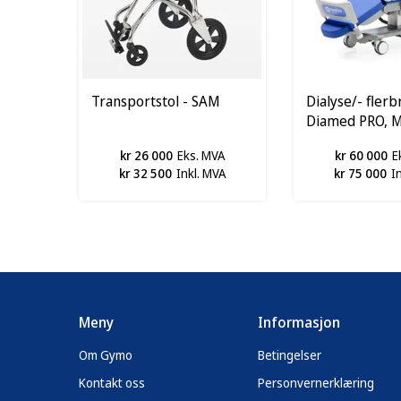
Transportstol - SAM
Dialyse/- flerb
Diamed PRO, M
kr 26 000
Eks. MVA
kr 60 000
E
kr 32 500
Inkl. MVA
kr 75 000
I
Meny
Informasjon
Om Gymo
Betingelser
Kontakt oss
Personvernerklæring