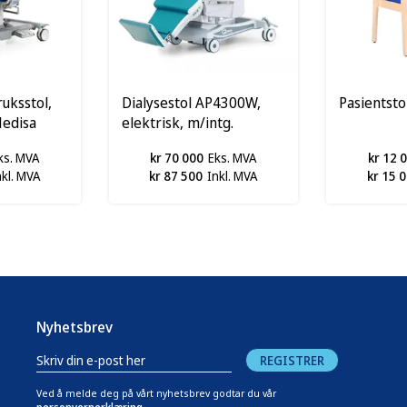
ruksstol,
Dialysestol AP4300W,
Pasientsto
edisa
elektrisk, m/intg.
veiesystem, GIVAS
ks. MVA
kr 70 000
Eks. MVA
kr 12 
nkl. MVA
kr 87 500
Inkl. MVA
kr 15 
Nyhetsbrev
REGISTRER
Ved å melde deg på vårt nyhetsbrev godtar du vår