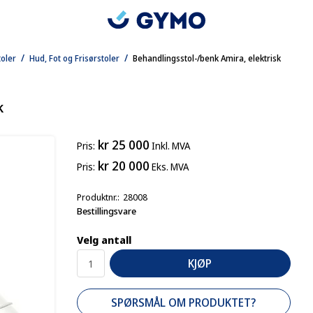
/
/
toler
Hud, Fot og Frisørstoler
Behandlingsstol-/benk Amira, elektrisk
k
kr 25 000
Pris
Inkl. MVA
kr 20 000
Pris
Eks. MVA
Produktnr.
28008
Bestillingsvare
Velg antall
KJØP
SPØRSMÅL OM PRODUKTET?