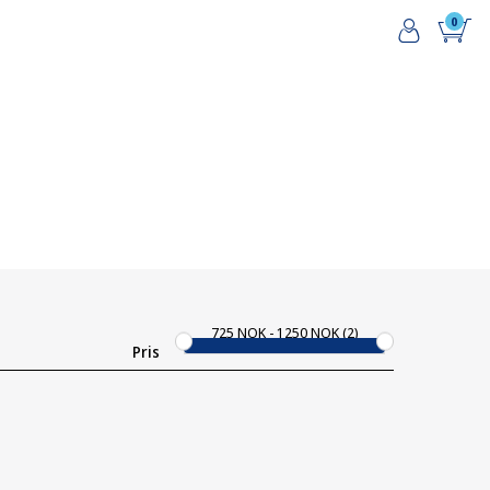
0
725
NOK
1250
NOK
2
Pris