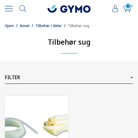
0
/
/
/
Hjem
Annet
Tilbehør / deler
Tilbehør sug
Tilbehør sug
FILTER
Pris
1375
NOK
9250
NOK
1