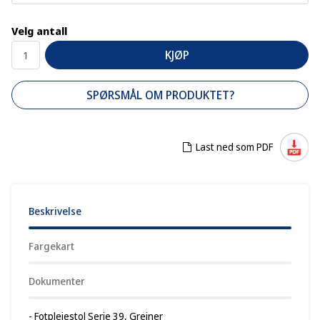
Velg antall
KJØP
SPØRSMÅL OM PRODUKTET?
Last ned som PDF
Beskrivelse
Fargekart
Dokumenter
- Fotpleiestol Serie 39, Greiner