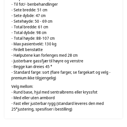
- Til fot/- benbehandlinger
- Sete bredde: 51 cm
- Sete dybde: 47 cm
- Setehøyde: 50 - 69 cm
- Total bredde: 61 cm
- Total dybde: 98 cm
- Total høyde: 88-107 cm
- Max pasientvekt: 130 kg
- Firdelt benstøtte
-
Hælputene kan forlenges med 28 cm
- Justerbare g
assfjær til høyre og venstre
- Begge kan dreies 45 °
- Standard farge: sort (flare farger, se fargekart og velg -
premium ikke tilgjengelig)
Velg mellom:
- Rund base, hjul med sentralbrems eller kryssfot
- Med eller uten armbord
- Fast eller justerbar rygg (standard leveres den med
25°justering, spesifiser i bestilling)