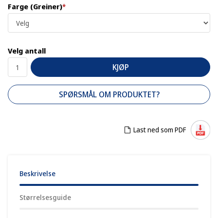
Farge (Greiner)
*
Velg antall
KJØP
SPØRSMÅL OM PRODUKTET?
Last ned som PDF
Beskrivelse
Størrelsesguide