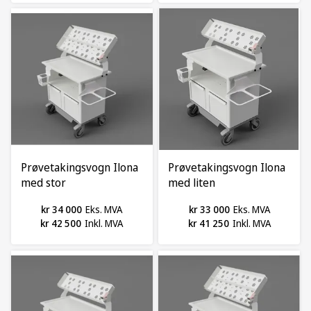
Prøvetakingsvogn Ilona
Prøvetakingsvogn Ilona
med stor
med liten
prøverørshylle,
prøverørshylle,
kr 34 000
Eks. MVA
kr 33 000
Eks. MVA
Innopart
Innopart
kr 42 500
Inkl. MVA
kr 41 250
Inkl. MVA