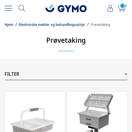
0
/
/
Hjem
Medisinske møbler og behandlingsutstyr
Prøvetaking
Prøvetaking
FILTER
Kategori
Pris
5
NOK
47500
NOK
16