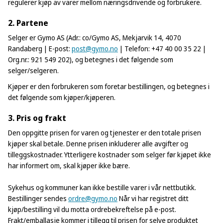
regulerer kjøp av varer mellom næringsdrivende og forbrukere.
Reklamasjon/Service
2. Partene
Selger er Gymo AS (Adr.: co/Gymo AS, Mekjarvik 14, 4070
Randaberg | E-post:
post@gymo.no
| Telefon: +47 40 00 35 22 |
Org.nr.: 921 549 202), og betegnes i det følgende som
selger/selgeren.
Kjøper er den forbrukeren som foretar bestillingen, og betegnes i
det følgende som kjøper/kjøperen.
3. Pris og frakt
Den oppgitte prisen for varen og tjenester er den totale prisen
kjøper skal betale. Denne prisen inkluderer alle avgifter og
tilleggskostnader. Ytterligere kostnader som selger før kjøpet ikke
har informert om, skal kjøper ikke bære.
Sykehus og kommuner kan ikke bestille varer i vår nettbutikk.
Bestillinger sendes
ordre@gymo.no
Når vi har registret ditt
kjøp/bestilling vil du motta ordrebekreftelse på e-post.
Frakt/emballasje kommer i tillegg til prisen for selve produktet