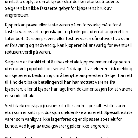
unnlatt å opplyse om at kjøper skal dekke returkostnadene.
Selgeren kan ikke fastsette gebyr for kjøperens bruk av
angreretten.
Kjøper kan prøve eller teste varen på en forsvarlig måte for å
fastslå varens art, egenskaper og funksjon, uten at angreretten
faller bort. Dersom prøving eller test av varen går utover hva som
er forsvarlig og nødvendig, kan kjøperen bli ansvarlig for eventuell
redusert verdi på varen.
Selgeren er forpliktet til å tilbakebetale kjøpesummen til kjøperen
uten unødig opphold, og senest 14 dager fra selgeren fikk melding
om kjøperens beslutning om å benytte angreretten. Selger har rett
til å holde tilbake betalingen til han har mottatt varene fra
kjøperen, eller til kjøper har lagt frem dokumentasjon for at varene
er sendt tilbake.
Ved tilvirkningskjøp (navneskilt eller andre spesialbestilte varer
etc.) som er satt i produksjon gjelder ikke angrerett. Spesialbestilte
varer som vanligvis ikke lagerføres og er tilpasset spesielt for
kunde. Ved kjøp av utsalgsvarer gjelder ikke angrerett.