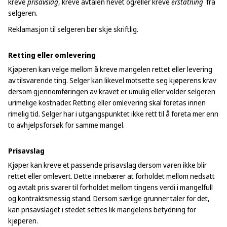
kreve
prisavslag
, kreve avtalen hevet og/eller kreve
erstatning
fra
selgeren.
Reklamasjon til selgeren bør skje skriftlig.
Retting eller omlevering
Kjøperen kan velge mellom å kreve mangelen rettet eller levering
av tilsvarende ting. Selger kan likevel motsette seg kjøperens krav
dersom gjennomføringen av kravet er umulig eller volder selgeren
urimelige kostnader. Retting eller omlevering skal foretas innen
rimelig tid. Selger har i utgangspunktet ikke rett til å foreta mer enn
to avhjelpsforsøk for samme mangel.
Prisavslag
Kjøper kan kreve et passende prisavslag dersom varen ikke blir
rettet eller omlevert. Dette innebærer at forholdet mellom nedsatt
og avtalt pris svarer til forholdet mellom tingens verdi i mangelfull
og kontraktsmessig stand. Dersom særlige grunner taler for det,
kan prisavslaget i stedet settes lik mangelens betydning for
kjøperen.