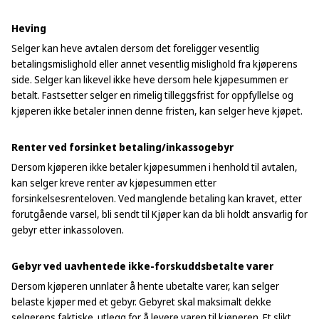
Heving
Selger kan heve avtalen dersom det foreligger vesentlig
betalingsmislighold eller annet vesentlig mislighold fra kjøperens
side. Selger kan likevel ikke heve dersom hele kjøpesummen er
betalt. Fastsetter selger en rimelig tilleggsfrist for oppfyllelse og
kjøperen ikke betaler innen denne fristen, kan selger heve kjøpet.
Renter ved forsinket betaling/inkassogebyr
Dersom kjøperen ikke betaler kjøpesummen i henhold til avtalen,
kan selger kreve renter av kjøpesummen etter
forsinkelsesrenteloven. Ved manglende betaling kan kravet, etter
forutgående varsel, bli sendt til Kjøper kan da bli holdt ansvarlig for
gebyr etter inkassoloven.
Gebyr ved uavhentede ikke-forskuddsbetalte varer
Dersom kjøperen unnlater å hente ubetalte varer, kan selger
belaste kjøper med et gebyr. Gebyret skal maksimalt dekke
selgerens faktiske utlegg for å levere varen til kjøperen. Et slikt