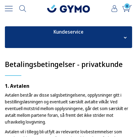
0
Kundeservice
Kjøpshjelp
Betalingsbetingelser - privatkunde
Betalingsbetingelser - privatkunder
Betalingsbetingelser - næringskjøp
1. Avtalen
Leveringsbetingelser
Avtalen består av disse salgsbetingelsene, opplysninger gitt i
bestillingsløsningen og eventuelt særskilt avtalte vilkår. Ved
Sporing av forsendelser
eventuell motstrid mellom opplysningene, går det som særskilt er
avtalt mellom partene foran, så fremt det ikke strider mot
Retur av varer – privatkunder
ufravikelig lovgivning.
Retur av varer – næringskjøp
Avtalen vil i tillegg bli utfylt av relevante lovbestemmelser som