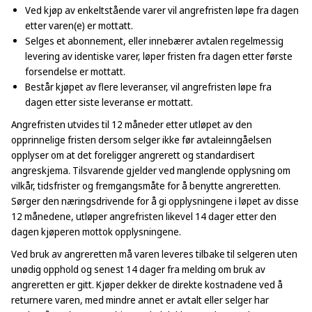
Ved kjøp av enkeltstående varer vil angrefristen løpe fra dagen
etter varen(e) er mottatt.
Selges et abonnement, eller innebærer avtalen regelmessig
levering av identiske varer, løper fristen fra dagen etter første
forsendelse er mottatt.
Består kjøpet av flere leveranser, vil angrefristen løpe fra
dagen etter siste leveranse er mottatt.
Angrefristen utvides til 12 måneder etter utløpet av den
opprinnelige fristen dersom selger ikke før avtaleinngåelsen
opplyser om at det foreligger angrerett og standardisert
angreskjema. Tilsvarende gjelder ved manglende opplysning om
vilkår, tidsfrister og fremgangsmåte for å benytte angreretten.
Sørger den næringsdrivende for å gi opplysningene i løpet av disse
12 månedene, utløper angrefristen likevel 14 dager etter den
dagen kjøperen mottok opplysningene.
Ved bruk av angreretten må varen leveres tilbake til selgeren uten
unødig opphold og senest 14 dager fra melding om bruk av
angreretten er gitt. Kjøper dekker de direkte kostnadene ved å
returnere varen, med mindre annet er avtalt eller selger har