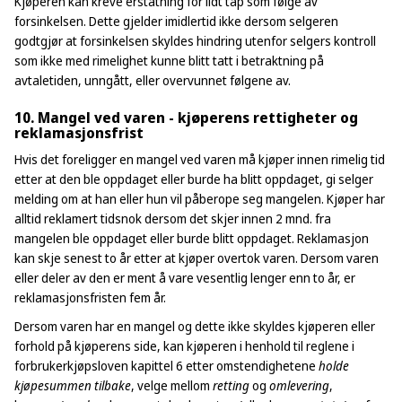
Kjøperen kan kreve erstatning for lidt tap som følge av
forsinkelsen. Dette gjelder imidlertid ikke dersom selgeren
godtgjør at forsinkelsen skyldes hindring utenfor selgers kontroll
som ikke med rimelighet kunne blitt tatt i betraktning på
avtaletiden, unngått, eller overvunnet følgene av.
10. Mangel ved varen - kjøperens rettigheter og
reklamasjonsfrist
Hvis det foreligger en mangel ved varen må kjøper innen rimelig tid
etter at den ble oppdaget eller burde ha blitt oppdaget, gi selger
melding om at han eller hun vil påberope seg mangelen. Kjøper har
alltid reklamert tidsnok dersom det skjer innen 2 mnd. fra
mangelen ble oppdaget eller burde blitt oppdaget. Reklamasjon
kan skje senest to år etter at kjøper overtok varen. Dersom varen
eller deler av den er ment å vare vesentlig lenger enn to år, er
reklamasjonsfristen fem år.
Dersom varen har en mangel og dette ikke skyldes kjøperen eller
forhold på kjøperens side, kan kjøperen i henhold til reglene i
forbrukerkjøpsloven kapittel 6 etter omstendighetene
holde
kjøpesummen tilbake
, velge mellom
retting
og
omlevering
,