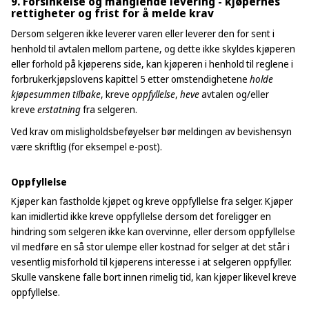
9. Forsinkelse og manglende levering - kjøpernes
rettigheter og frist for å melde krav
Dersom selgeren ikke leverer varen eller leverer den for sent i
henhold til avtalen mellom partene, og dette ikke skyldes kjøperen
eller forhold på kjøperens side, kan kjøperen i henhold til reglene i
forbrukerkjøpslovens kapittel 5 etter omstendighetene
holde
kjøpesummen tilbake
, kreve
oppfyl
lelse
,
heve
avtalen og/eller
kreve
erstatning
fra selgeren.
Ved krav om misligholdsbeføyelser bør meldingen av bevishensyn
være skriftlig (for eksempel e-post).
Oppfyllelse
Kjøper kan fastholde kjøpet og kreve oppfyllelse fra selger. Kjøper
kan imidlertid ikke kreve oppfyllelse dersom det foreligger en
hindring som selgeren ikke kan overvinne, eller dersom oppfyllelse
vil medføre en så stor ulempe eller kostnad for selger at det står i
vesentlig misforhold til kjøperens interesse i at selgeren oppfyller.
Skulle vanskene falle bort innen rimelig tid, kan kjøper likevel kreve
oppfyllelse.