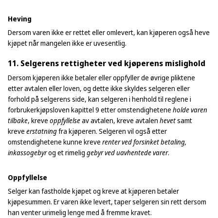
Heving
Dersom varen ikke er rettet eller omlevert, kan kjøperen også heve
kjøpet når mangelen ikke er uvesentlig.
11. Selgerens rettigheter ved kjøperens mislighold
Dersom kjøperen ikke betaler eller oppfyller de øvrige pliktene
etter avtalen eller loven, og dette ikke skyldes selgeren eller
forhold på selgerens side, kan selgeren i henhold til reglene i
forbrukerkjøpsloven kapittel 9 etter omstendighetene
holde
varen
tilbake
, kreve
oppfyllelse
av avtalen, kreve avtalen
hevet
samt
kreve
erstatning
fra kjøperen. Selgeren vil også etter
omstendighetene kunne kreve
renter ved forsinket betaling,
inkassogebyr
og et rimelig
gebyr ved uavhentede varer
.
Oppfyllelse
Selger kan fastholde kjøpet og kreve at kjøperen betaler
kjøpesummen. Er varen ikke levert, taper selgeren sin rett dersom
han venter urimelig lenge med å fremme kravet.