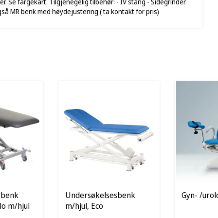
. Se fargekart. Tilgjenegelig tilbehør: - IV stang - Sidegrinder
 også MR benk med høydejustering ( ta kontakt for pris)
sbenk
Undersøkelsesbenk
Gyn- /urol
lo m/hjul
m/hjul, Eco