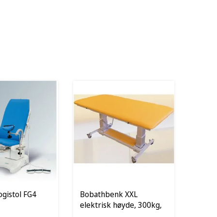
ogistol FG4
Bobathbenk XXL
elektrisk høyde, 300kg,
ulike størrelser