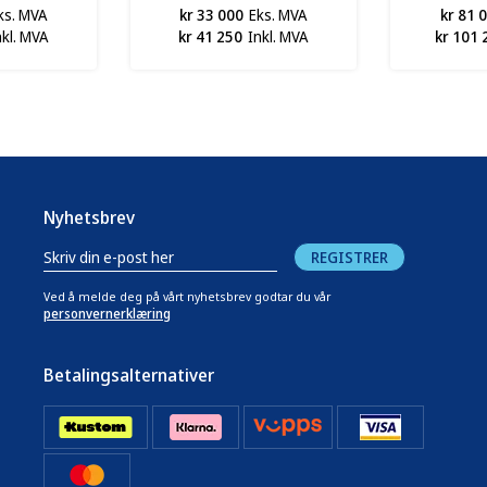
ks. MVA
kr 33 000
Eks. MVA
kr 81 
nkl. MVA
kr 41 250
Inkl. MVA
kr 101 
Nyhetsbrev
REGISTRER
Ved å melde deg på vårt nyhetsbrev godtar du vår
personvernerklæring
Betalingsalternativer