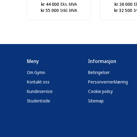
kr 44 000
Eks. MVA
kr 26 000
E
kr 55 000
Inkl. MVA
kr 32 500
I
Meny
Informasjon
Om Gymo
Betingelser
Kontakt oss
Personvernerklæring
Kundeservice
Cookie policy
Studentside
Sitemap