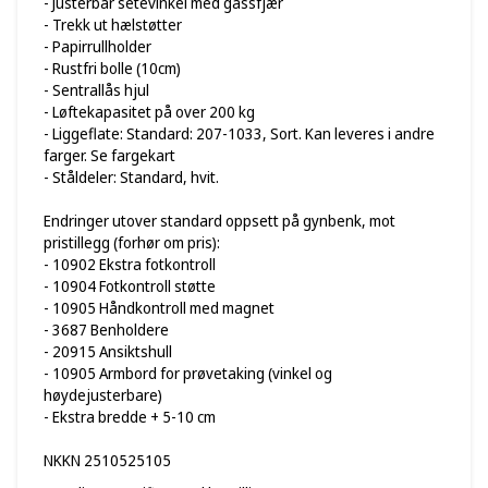
- Justerbar setevinkel med gassfjær
- Trekk ut hælstøtter
- Papirrullholder
- Rustfri bolle (10cm)
- Sentrallås hjul
- Løftekapasitet på over 200 kg
- Liggeflate: Standard: 207-1033, Sort. Kan leveres i andre
farger. Se fargekart
- Ståldeler: Standard, hvit.
Endringer utover standard oppsett på gynbenk, mot
pristillegg (forhør om pris):
- 10902 Ekstra fotkontroll
- 10904 Fotkontroll støtte
- 10905 Håndkontroll med magnet
- 3687 Benholdere
- 20915 Ansiktshull
- 10905 Armbord for prøvetaking (vinkel og
høydejusterbare)
- Ekstra bredde + 5-10 cm
NKKN 2510525105