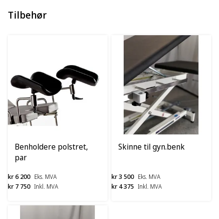
Tilbehør
Benholdere polstret,
Skinne til gyn.benk
par
kr 6 200
kr 3 500
Eks. MVA
Eks. MVA
kr 7 750
kr 4 375
Inkl. MVA
Inkl. MVA