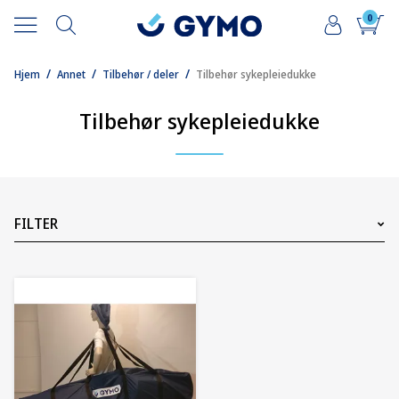
0
/
/
/
Hjem
Annet
Tilbehør / deler
Tilbehør sykepleiedukke
Tilbehør sykepleiedukke
FILTER
Pris
2125
NOK
2125
NOK
1