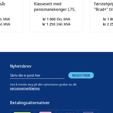
sår
Klassesett med
Førstehjel
penismanekenger L75,
"Brad+" ti
pk 20 stk
HLR UTSA
s. MVA
kr 1 000
Eks. MVA
kr 1 8
kl. MVA
kr 1 250
Inkl. MVA
kr 2 2
Nyhetsbrev
REGISTRER
Ved å melde deg på vårt nyhetsbrev godtar du vår
personvernerklæring
Betalingsalternativer