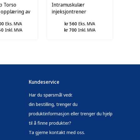
p Torso
Intramuskulær
l opplæring av
injeksjontrener
LG
00
Eks. MVA
kr 560
Eks. MVA
50
Inkl. MVA
kr 700
Inkl. MVA
Kundeservice
Har du spørsmål vedr.
din bestilling, trenger du
produktinformasjon eller trenger du hjelp
til å finne produkter?
Ta gjerne kontakt med oss.