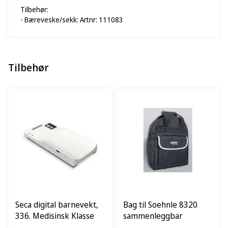
Tilbehør:
- Bæreveske/sekk: Artnr: 111083
Tilbehør
Seca digital barnevekt,
Bag til Soehnle 8320
336. Medisinsk Klasse
sammenleggbar
III
spedbarn vekt