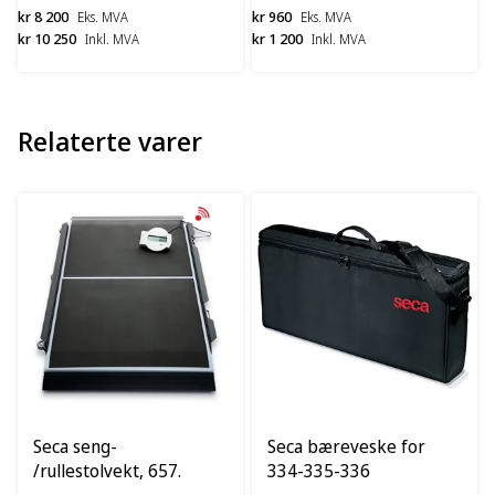
kr 8 200
kr 960
Eks. MVA
Eks. MVA
kr 10 250
kr 1 200
Inkl. MVA
Inkl. MVA
Relaterte varer
Seca seng-
Seca bæreveske for
/rullestolvekt, 657.
334-335-336