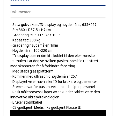
Dokumenter
- Seca gulvvekt m/ID-display og høydemåler, 655+257
- Str: B60 x D57,5 x H7 cm
- Gradering: 50g <150kg> 100g
- Kapasitet: 300 kg
- Gradering høydemåler: 1mm
- Høydemåler: 100-220 cm
- ID-display som er direkte koblet til den elektroniske
journalen. Lar deg se hvilken pasient som ble registrert
med skanneren for å forhindre forvirring
- Med stabil glassplattform
- Kommer med ultrasonic høydemåler 257
- Displayet viser navn eller ID for brukere og pasienter
- Stemmesvar for pasientveiledning hjelper personell
- Rask måleprosess i løpet av sekunder takket være den
innovative ultralydteknologien
- Bruker strømkabel
- CE-godkjent, Medisinks godkjent Klasse III