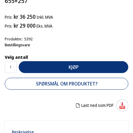
655+257
kr 36 250
Pris
Inkl. MVA
kr 29 000
Pris
Eks. MVA
Produktnr.
5392
Bestillingsvare
Velg antall
KJØP
SPØRSMÅL OM PRODUKTET?
Last ned som PDF
Beskrivelse