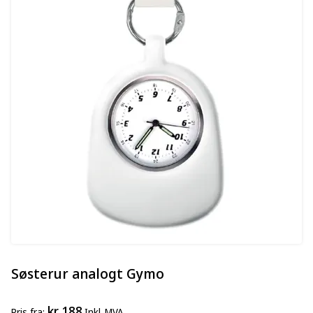
Søsterur analogt Gymo
kr 188
Pris
fra
Inkl. MVA