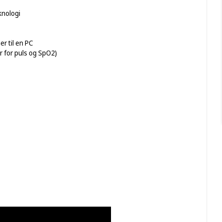
knologi
r til en PC
r for puls og SpO2)