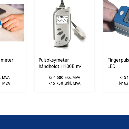
ymeter
Pulsoksymeter
Fingerpul
håndholdt H100B m/
LED
voksen fingersensor
s. MVA
kr 4 600
Eks. MVA
kr 51
l. MVA
kr 5 750
Inkl. MVA
kr 63