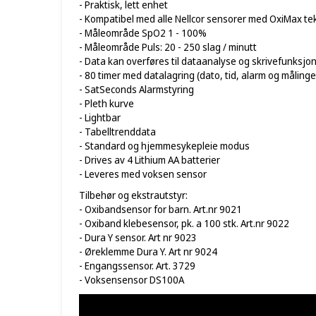
- Praktisk, lett enhet
- Kompatibel med alle Nellcor sensorer med OxiMax te
- Måleområde SpO2 1 - 100%
- Måleområde Puls: 20 - 250 slag / minutt
- Data kan overføres til dataanalyse og skrivefunksjone
- 80 timer med datalagring (dato, tid, alarm og målinge
- SatSeconds Alarmstyring
- Pleth kurve
- Lightbar
- Tabelltrenddata
- Standard og hjemmesykepleie modus
- Drives av 4 Lithium AA batterier
- Leveres med voksen sensor
Tilbehør og ekstrautstyr:
- Oxibandsensor for barn. Art.nr 9021
- Oxiband klebesensor, pk. a 100 stk. Art.nr 9022
- Dura Y sensor. Art nr 9023
- Øreklemme Dura Y. Art nr 9024
- Engangssensor. Art. 3729
- Voksensensor DS100A