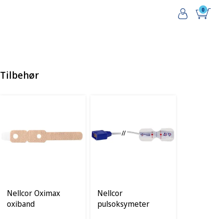
0
Tilbehør
Nellcor Oximax
Nellcor
oxiband
pulsoksymeter
klebesensor, 100stk,
enpasientsensor