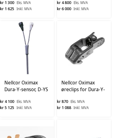
kr 1 300
kr 4 800
Eks. MVA
Eks. MVA
ADH-P/I
kr 1 625
kr 6 000
Inkl. MVA
Inkl. MVA
Nellcor Oximax
Nellcor Oximax
Dura-Y-sensor, D-YS
øreclips for Dura-Y-
sensor, D-YSE
kr 4 100
kr 870
Eks. MVA
Eks. MVA
kr 5 125
kr 1 088
Inkl. MVA
Inkl. MVA