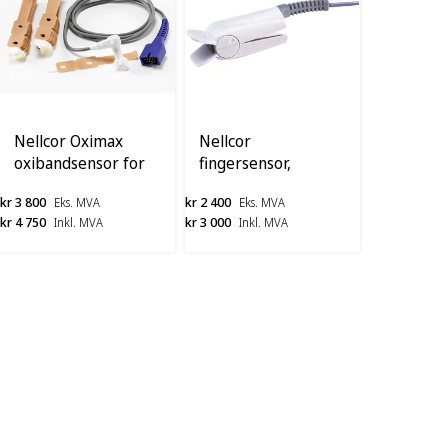
Nellcor Oximax
Nellcor
oxibandsensor for
fingersensor,
barn OXI-P/I
flergangs voksen,
kr 3 800
kr 2 400
Eks. MVA
Eks. MVA
DS-100A
kr 4 750
kr 3 000
Inkl. MVA
Inkl. MVA