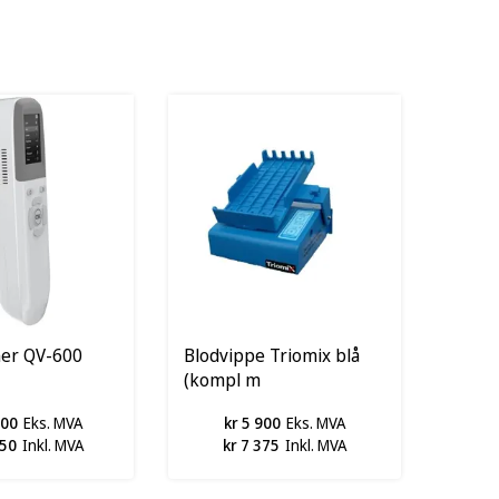
er QV-600
Blodvippe Triomix blå
(kompl m
batterieliminator blå)
000
Eks. MVA
kr 5 900
Eks. MVA
750
Inkl. MVA
kr 7 375
Inkl. MVA