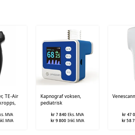
r, TE-Air
Kapnograf voksen,
Venescann
lkropps,
pediatrisk
ks. MVA
kr 7 840
Eks. MVA
kr 47 
nkl. MVA
kr 9 800
Inkl. MVA
kr 58 