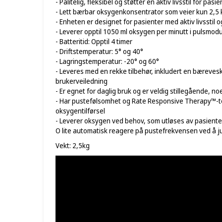
- Pålitelig, fleksibel og støtter en aktiv livsstil for 
- Lett bærbar oksygenkonsentrator som veier kun 2,5 
- Enheten er designet for pasienter med aktiv livsstil
- Leverer opptil 1050 ml oksygen per minutt i pulsmod
- Batteritid: Opptil 4 timer
- Driftstemperatur: 5° og 40°
- Lagringstemperatur: -20° og 60°
- Leveres med en rekke tilbehør, inkludert en bæreves
brukerveiledning
- Er egnet for daglig bruk og er veldig stillegående, no
- Har pustefølsomhet og Rate Responsive Therapy™-t
oksygentilførsel
- Leverer oksygen ved behov, som utløses av pasientens
O lite automatisk reagere på pustefrekvensen ved å
Vekt: 2,5kg