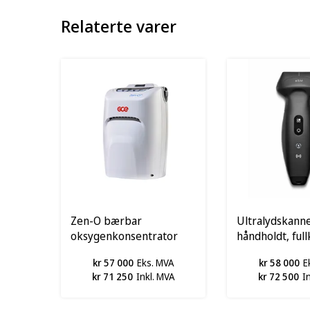
Relaterte varer
Zen-O bærbar
Ultralydskanne
oksygenkonsentrator
håndholdt, ful
Mindray
kr 57 000
Eks. MVA
kr 58 000
E
kr 71 250
Inkl. MVA
kr 72 500
I