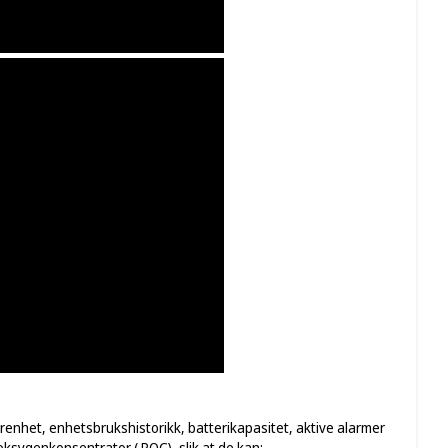
renhet, enhetsbrukshistorikk, batterikapasitet, aktive alarmer
oksygenkonsentrator ( POC), slik at de kan: