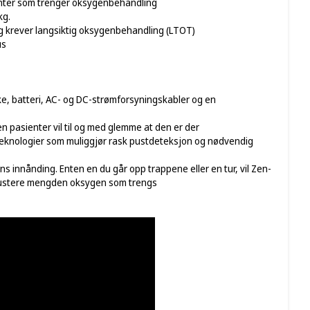
pasienter som trenger oksygenbehandling
kg.
 og krever langsiktig oksygenbehandling (LTOT)
us
ke, batteri, AC- og DC-strømforsyningskabler og en
en pasienter vil til og med glemme at den er der
eknologier som muliggjør rask pustdeteksjon og nødvendig
 innånding. Enten en du går opp trappene eller en tur, vil Zen-
 justere mengden oksygen som trengs