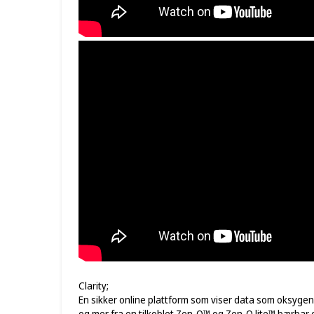
Clarity;
En sikker online plattform som viser data som oksygen
og mer fra en tilkoblet Zen-O™ og Zen-O lite™ bærbar 