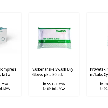
kompress
Vaskehanske Swash Dry
Prøvetaki
 krt a
Glove, pk a 50 stk
m/kule, Cy
100 stk
s. MVA
kr 55
Eks. MVA
kr 74
kl. MVA
kr 69
Inkl. MVA
kr 92