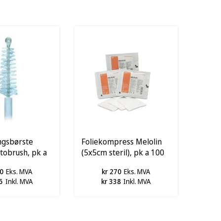
ngsbørste
Foliekompress Melolin
tobrush, pk a
(5x5cm steril), pk a 100
stk
0
Eks. MVA
kr 270
Eks. MVA
5
Inkl. MVA
kr 338
Inkl. MVA