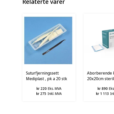
Relaterte varer
Suturfjerningssett
Aborberende 
Mediplast , pk a 20 stk
20x20cm steril,
300stk
kr 220
Eks. MVA
kr 890
Ek
kr 275
Inkl. MVA
kr 1 113
In