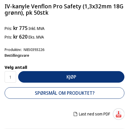
IV-kanyle Venflon Pro Safety (1,3x32mm 18G
grønn), pk 50stk
kr 775
Pris
Inkl. MVA
kr 620
Pris
Eks. MVA
Produktnr.
N850393226
Bestillingsvare
Velg antall
KJØP
SPØRSMÅL OM PRODUKTET?
Last ned som PDF