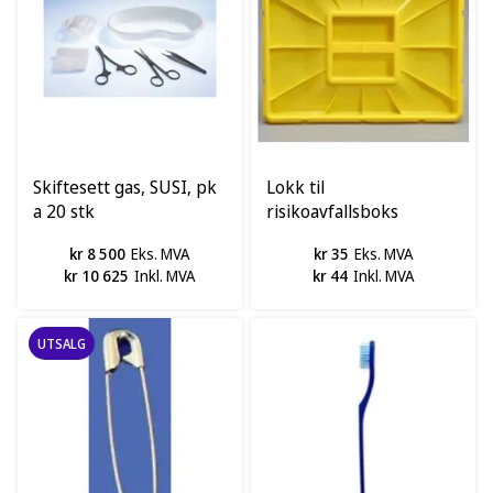
Skiftesett gas, SUSI, pk
Lokk til
a 20 stk
risikoavfallsboks
kr 8 500
Eks. MVA
kr 35
Eks. MVA
kr 10 625
Inkl. MVA
kr 44
Inkl. MVA
UTSALG