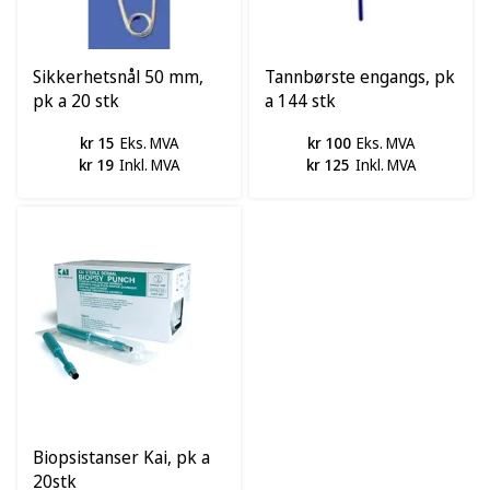
Sikkerhetsnål 50 mm,
Tannbørste engangs, pk
pk a 20 stk
a 144 stk
kr 15
Eks. MVA
kr 100
Eks. MVA
kr 19
Inkl. MVA
kr 125
Inkl. MVA
Biopsistanser Kai, pk a
20stk