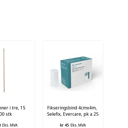
ner i tre, 15
Fikseringsbind 4cmx4m,
00 stk
Selefix, Evercare, pk a 25
stk
0
Eks. MVA
kr 45
Eks. MVA