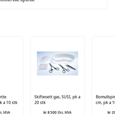
ette
Skiftesett gas, SUSI, pk a
Bomullspin
k a 10 stk
20 stk
cm, pk a 1
s. MVA
kr 8 500
Eks. MVA
kr 2