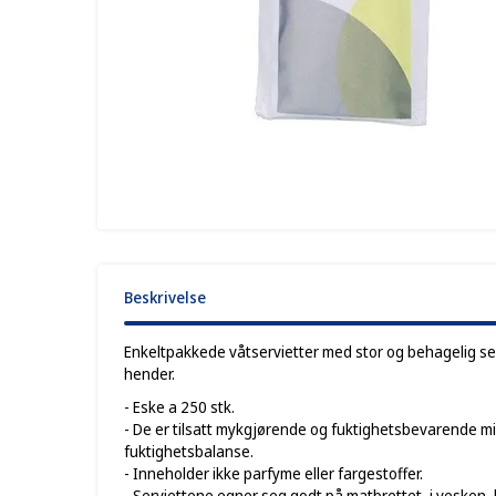
Beskrivelse
Enkeltpakkede våtservietter med stor og behagelig serv
hender.
- Eske a 250 stk.
- De er tilsatt mykgjørende og fuktighetsbevarende mi
fuktighetsbalanse.
- Inneholder ikke parfyme eller fargestoffer.
- Serviettene egner seg godt på matbrettet, i vesken,