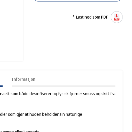
Last ned som PDF
Informasjon
iett som både desinfiserer og fysisk fjerner smuss og skitt fra
dler som gjør at huden beholder sin naturlige
 lommen eller lignende.