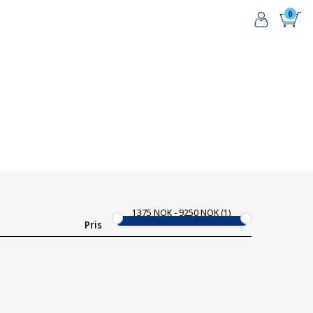
0
1375
NOK
9250
NOK
1
Pris