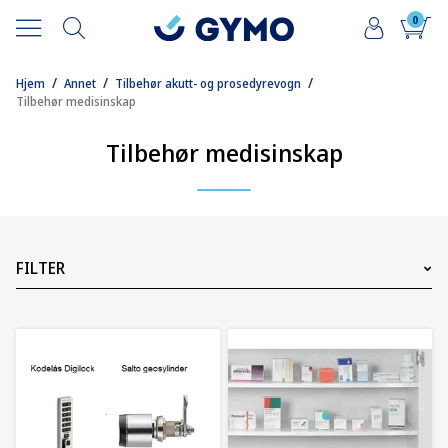
0
/
/
/
Hjem
Annet
Tilbehør akutt- og prosedyrevogn
Tilbehør medisinskap
Tilbehør medisinskap
FILTER
Pris
119
NOK
3375
NOK
3