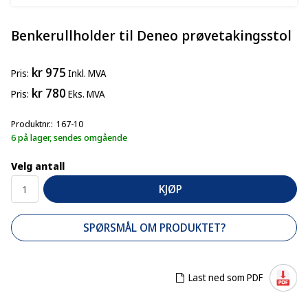
Benkerullholder til Deneo prøvetakingsstol
kr 975
Pris
Inkl. MVA
kr 780
Pris
Eks. MVA
Produktnr.
167-10
6 på lager, sendes omgående
Velg antall
KJØP
SPØRSMÅL OM PRODUKTET?
Last ned som PDF