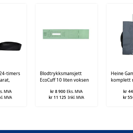
24-timers
Blodtrykksmansjett
Heine Ga
arat,
EcoCuff 10 liten voksen
komplett 
20-28 cm,pk100stk
slange
s. MVA
kr 8 900
Eks. MVA
kr 44
kl. MVA
kr 11 125
Inkl. MVA
kr 55