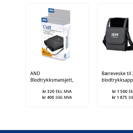
AND
Bæreveske til 
Blodtrykksmansjett,
blodtrykksapp
voksen
Spirare
kr 320
Eks. MVA
kr 1 500
Ek
kr 400
Inkl. MVA
kr 1 875
In