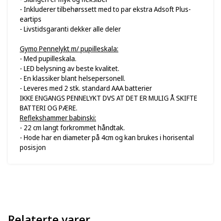
- Inkluderer tilbehørssett med to par ekstra Adsoft Plus-
eartips
- Livstidsgaranti dekker alle deler
Gymo Pennelykt m/ pupilleskala:
- Med pupilleskala.
- LED belysning av beste kvalitet.
- En klassiker blant helsepersonell.
- Leveres med 2 stk. standard AAA batterier
IKKE ENGANGS PENNELYKT DVS AT DET ER MULIG Å SKIFTE
BATTERI OG PÆRE.
Reflekshammer babinski:
- 22 cm langt forkrommet håndtak.
- Hode har en diameter på 4cm og kan brukes i horisental
posisjon
Relaterte varer