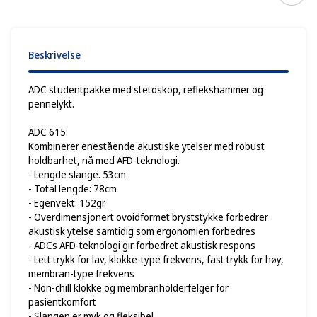
Beskrivelse
ADC studentpakke med stetoskop, reflekshammer og
pennelykt.
ADC 615:
Kombinerer enestående akustiske ytelser med robust
holdbarhet, nå med AFD-teknologi.
- Lengde slange. 53cm
- Total lengde: 78cm
- Egenvekt: 152gr.
- Overdimensjonert ovoidformet bryststykke forbedrer
akustisk ytelse samtidig som ergonomien forbedres
- ADCs AFD-teknologi gir forbedret akustisk respons
- Lett trykk for lav, klokke-type frekvens, fast trykk for høy,
membran-type frekvens
- Non-chill klokke og membranholderfelger for
pasientkomfort
- Slangen er myk og fleksibel