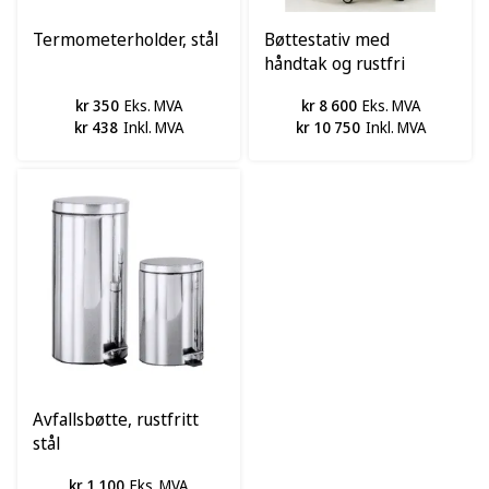
Termometerholder, stål
Bøttestativ med
håndtak og rustfri
bøtte, 15L
kr 350
Eks. MVA
kr 8 600
Eks. MVA
kr 438
Inkl. MVA
kr 10 750
Inkl. MVA
Avfallsbøtte, rustfritt
stål
kr 1 100
Eks. MVA