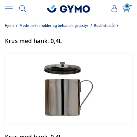
0
/
/
/
Hjem
Medisinske møbler og behandlingsutstyr
Rustfritt stål
Krus med hank, 0,4L
Krus med hank, 0,4L