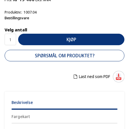
Produktnr.
1007.04
Bestillingsvare
Velg antall
KJØP
SPØRSMÅL OM PRODUKTET?
Last ned som PDF
Beskrivelse
Fargekart