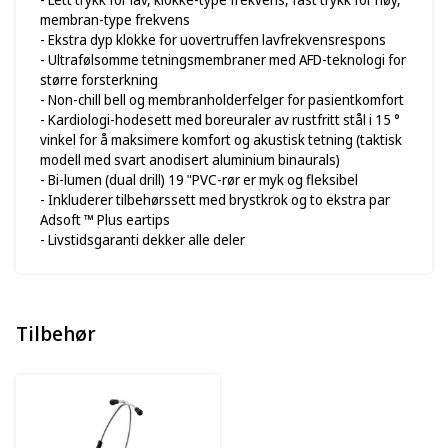
membran-type frekvens
- Ekstra dyp klokke for uovertruffen lavfrekvensrespons
- Ultrafølsomme tetningsmembraner med AFD-teknologi for
større forsterkning
- Non-chill bell og membranholderfelger for pasientkomfort
- Kardiologi-hodesett med boreuraler av rustfritt stål i 15 °
vinkel for å maksimere komfort og akustisk tetning (taktisk
modell med svart anodisert aluminium binaurals)
- Bi-lumen (dual drill) 19 "PVC-rør er myk og fleksibel
- Inkluderer tilbehørssett med brystkrok og to ekstra par
Adsoft ™ Plus eartips
- Livstidsgaranti dekker alle deler
Tilbehør