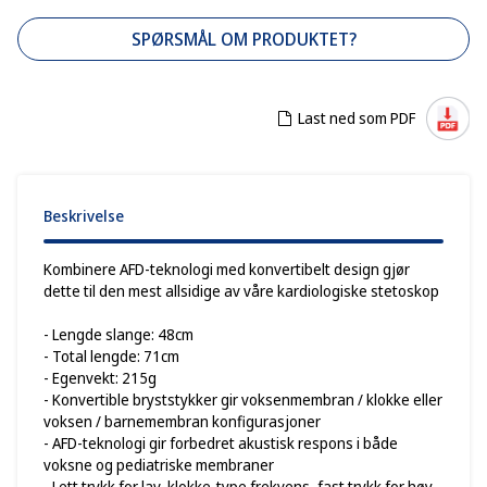
SPØRSMÅL OM PRODUKTET?
Last ned som PDF
Beskrivelse
Kombinere AFD-teknologi med konvertibelt design gjør
dette til den mest allsidige av våre kardiologiske stetoskop
- Lengde slange: 48cm
- Total lengde: 71cm
- Egenvekt: 215g
- Konvertible bryststykker gir voksenmembran / klokke eller
voksen / barnemembran konfigurasjoner
- AFD-teknologi gir forbedret akustisk respons i både
voksne og pediatriske membraner
- Lett trykk for lav, klokke-type frekvens, fast trykk for høy,