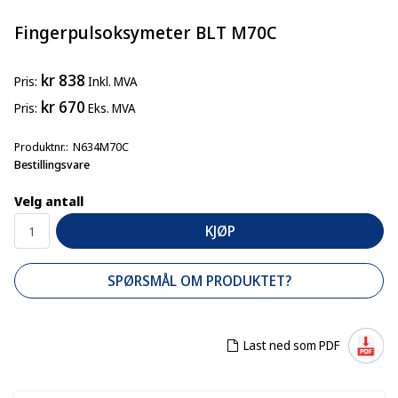
Fingerpulsoksymeter BLT M70C
kr 838
Pris
Inkl. MVA
kr 670
Pris
Eks. MVA
Produktnr.
N634M70C
Bestillingsvare
Velg antall
KJØP
SPØRSMÅL OM PRODUKTET?
Last ned som PDF