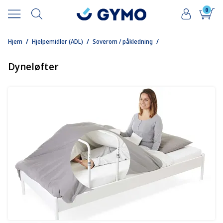
0
/
/
/
Hjem
Hjelpemidler (ADL)
Soverom / påkledning
Dyneløfter