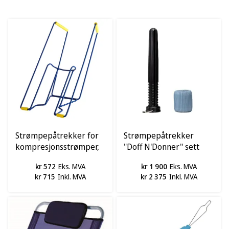
Strømpepåtrekker for
Strømpepåtrekker
kompresjonsstrømper,
"Doff N'Donner" sett
høy modell
(muffe og kjegle)
kr 572
Eks. MVA
kr 1 900
Eks. MVA
kr 715
Inkl. MVA
kr 2 375
Inkl. MVA