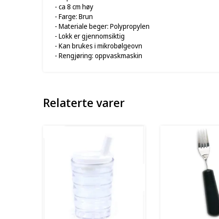
- ca 8 cm høy
- Farge: Brun
- Materiale beger: Polypropylen
- Lokk er gjennomsiktig
- Kan brukes i mikrobølgeovn
- Rengjøring: oppvaskmaskin
Relaterte varer