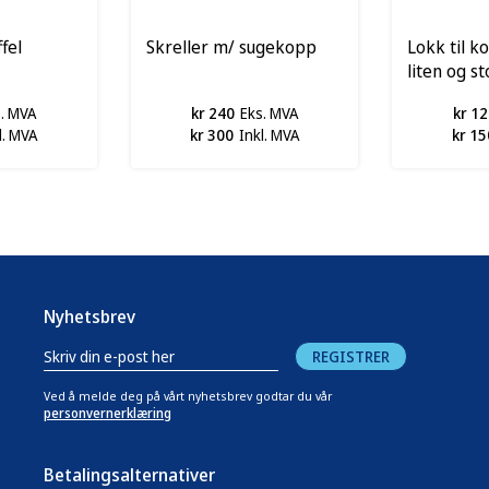
fel
Skreller m/ sugekopp
Lokk til k
liten og st
s. MVA
kr 240
Eks. MVA
kr 12
l. MVA
kr 300
Inkl. MVA
kr 15
Nyhetsbrev
REGISTRER
Ved å melde deg på vårt nyhetsbrev godtar du vår
personvernerklæring
Betalingsalternativer