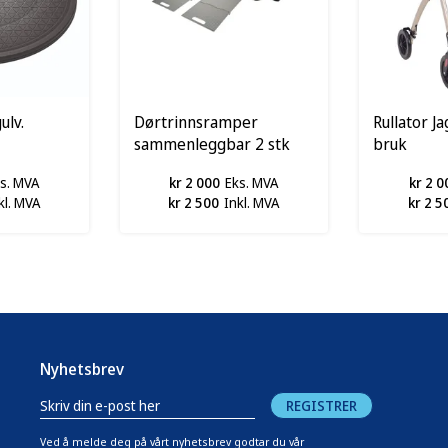
ulv.
Dørtrinnsramper
Rullator J
sammenleggbar 2 stk
bruk
s. MVA
kr 2 000
Eks. MVA
kr 2 0
kl. MVA
kr 2 500
Inkl. MVA
kr 2 5
Nyhetsbrev
REGISTRER
Ved å melde deg på vårt nyhetsbrev godtar du vår