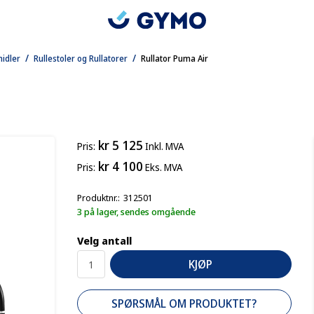
/
/
midler
Rullestoler og Rullatorer
Rullator Puma Air
kr 5 125
Pris
Inkl. MVA
kr 4 100
Pris
Eks. MVA
Produktnr.
312501
3 på lager, sendes omgående
Velg antall
KJØP
SPØRSMÅL OM PRODUKTET?