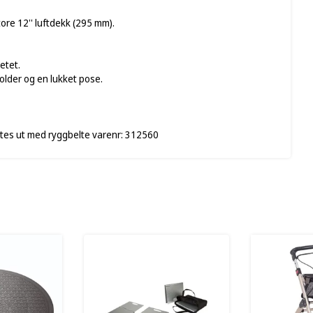
ore 12'' luftdekk (295 mm).
etet.
older og en lukket pose.
ttes ut med ryggbelte varenr: 312560