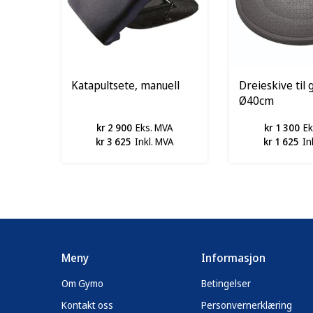
Katapultsete, manuell
Dreieskive til g
Ø40cm
kr 2 900
Eks. MVA
kr 1 300
Ek
kr 3 625
Inkl. MVA
kr 1 625
In
Meny
Informasjon
Om Gymo
Betingelser
Kontakt oss
Personvernerklæring