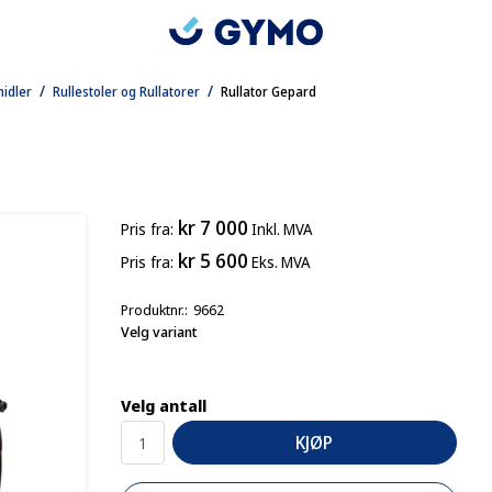
/
/
midler
Rullestoler og Rullatorer
Rullator Gepard
kr 7 000
Pris
fra
Inkl. MVA
kr 5 600
Pris
fra
Eks. MVA
Produktnr.
9662
Velg variant
Velg antall
KJØP