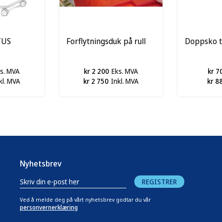
TUS
Forflytningsduk på rull
Doppsko ti
s. MVA
kr 2 200
Eks. MVA
kr 7
kl. MVA
kr 2 750
Inkl. MVA
kr 8
Nyhetsbrev
REGISTRER
Ved å melde deg på vårt nyhetsbrev godtar du vår
personvernerklæring