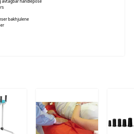
og avtagbar handlepose
ørs
mser bakhjulene
ger