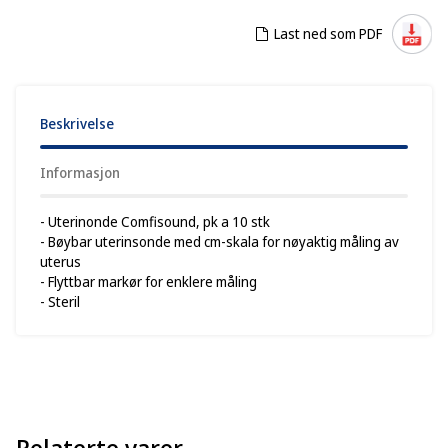
Last ned som PDF
Beskrivelse
Informasjon
- Uterinonde Comfisound, pk a 10 stk
- Bøybar uterinsonde med cm-skala for nøyaktig måling av
uterus
- Flyttbar markør for enklere måling
- Steril
Relaterte varer