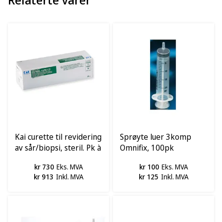
Kai curette til revidering
Sprøyte luer 3komp
av sår/biopsi, steril. Pk à
Omnifix, 100pk
20.
kr 730
Eks. MVA
kr 100
Eks. MVA
kr 913
Inkl. MVA
kr 125
Inkl. MVA