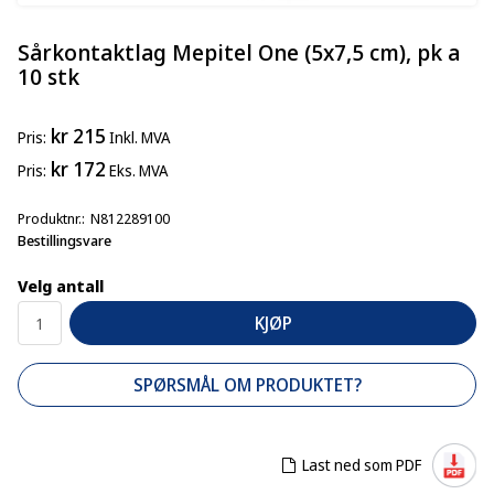
Sårkontaktlag Mepitel One (5x7,5 cm), pk a
10 stk
kr 215
Pris
Inkl. MVA
kr 172
Pris
Eks. MVA
Produktnr.
N812289100
Bestillingsvare
Velg antall
KJØP
SPØRSMÅL OM PRODUKTET?
Last ned som PDF