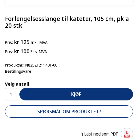
Forlengelsesslange til kateter, 105 cm, pk a
20 stk
kr 125
Pris
Inkl. MVA
kr 100
Pris
Eks. MVA
Produktnr.
N82521211401-00
Bestillingsvare
Velg antall
KJØP
SPØRSMÅL OM PRODUKTET?
Last ned som PDF