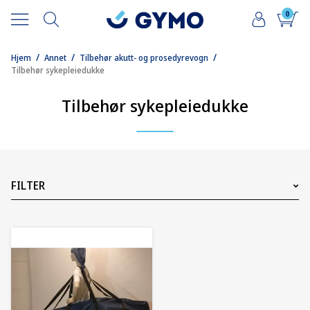
0
/
/
/
Hjem
Annet
Tilbehør akutt- og prosedyrevogn
Tilbehør sykepleiedukke
Tilbehør sykepleiedukke
FILTER
Pris
2125
NOK
2125
NOK
1