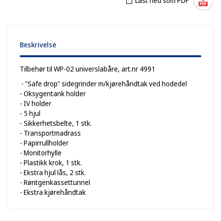
Last ned som PDF
Beskrivelse
Tilbehør til WP-02 universlabåre, art.nr 4991
- "Safe drop" sidegrinder m/kjørehåndtak ved hodedel
- Oksygentank holder
- IV holder
- 5 hjul
- Sikkerhetsbelte, 1 stk.
- Transportmadrass
- Papirrullholder
- Monitorhylle
- Plastikk krok, 1 stk.
- Ekstra hjul lås, 2 stk.
- Røntgenkassettunnel
- Ekstra kjørehåndtak