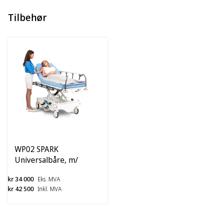
Tilbehør
WP02 SPARK
Universalbåre, m/
avtagbar madrass
kr 34 000
Eks. MVA
kr 42 500
Inkl. MVA