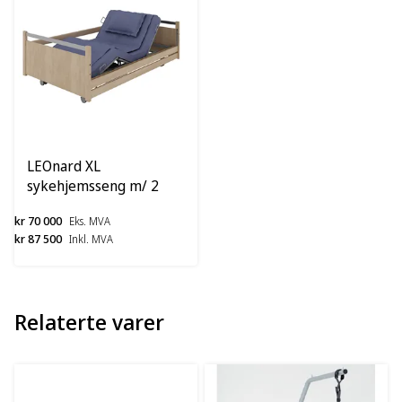
LEOnard XL
sykehjemsseng m/ 2
delt sidegrinder
kr 70 000
Eks. MVA
kr 87 500
Inkl. MVA
Relaterte varer