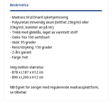
Beskrivelse
- Madrass til LEOnard sykehjemsseng
- Polyuretan innvendig skum (tetthet 25kg/m3 eller
35kg/m3, kommer an på str.)
- Trekk med glidelås, laget av vanntett stoff
- Oeko-Tex 100 sertifisert
- Vask: 95 grader
- Rens/stryking: 150 grader
- 2-års garant
- Farge: hvit
Velg mellom størrelse:
- B78 x L187 x H12 cm
- B90 x L200 x H12 cm
NB! Egnet for senger med regulerende madrassplattform,
se tilbehør.