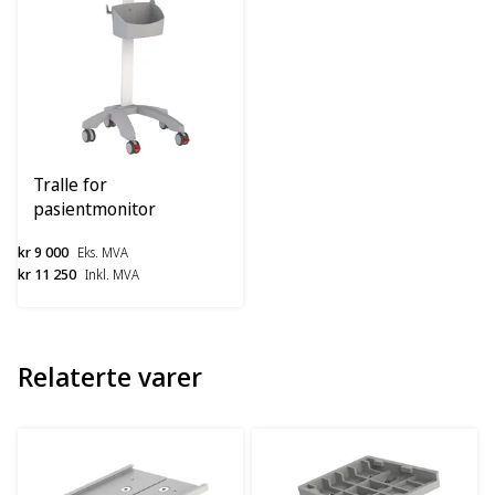
Tralle for
pasientmonitor
u/adapterplate
kr 9 000
Eks. MVA
kr 11 250
Inkl. MVA
Relaterte varer