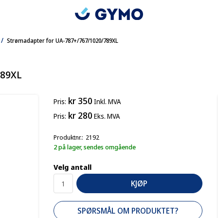
/
Strømadapter for UA-787+/767/1020/789XL
789XL
kr 350
Pris
Inkl. MVA
kr 280
Pris
Eks. MVA
Produktnr.
2192
2 på lager, sendes omgående
Velg antall
KJØP
SPØRSMÅL OM PRODUKTET?