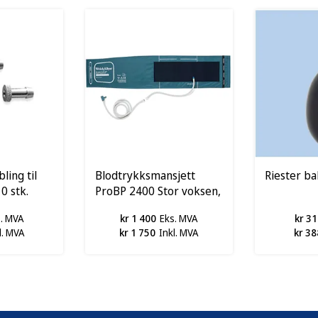
ing til
Blodtrykksmansjett
Riester ba
0 stk.
ProBP 2400 Stor voksen,
Lang 32-52cm
s. MVA
kr 1 400
Eks. MVA
kr 31
l. MVA
kr 1 750
Inkl. MVA
kr 38