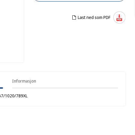
Last ned som PDF
Informasjon
767/1020/789XL