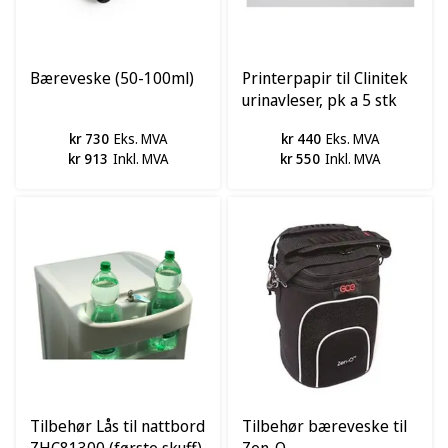
Bæreveske (50-100ml)
Printerpapir til Clinitek
urinavleser, pk a 5 stk
kr 730
Eks. MVA
kr 440
Eks. MVA
kr 913
Inkl. MVA
kr 550
Inkl. MVA
Tilbehør Lås til nattbord
Tilbehør bæreveske til
ZHC81300 (første skuff)
Zen-O