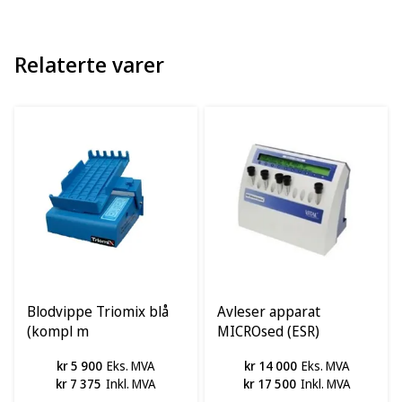
Relaterte varer
Blodvippe Triomix blå
Avleser apparat
(kompl m
MICROsed (ESR)
batterieliminator blå)
kr 5 900
Eks. MVA
kr 14 000
Eks. MVA
kr 7 375
Inkl. MVA
kr 17 500
Inkl. MVA