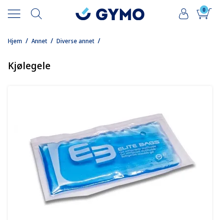
0
/
/
/
Hjem
Annet
Diverse annet
Kjølegele